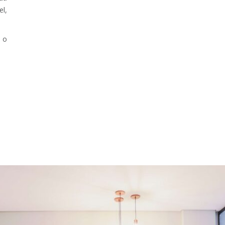
el,
e o