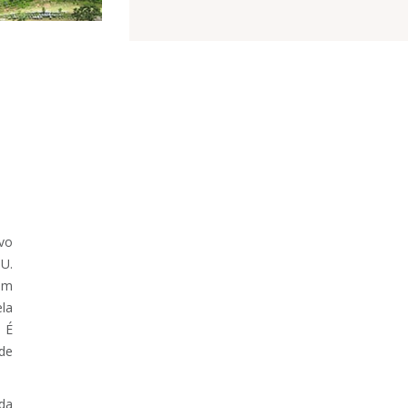
vo
U.
 um
ela
. É
de
da