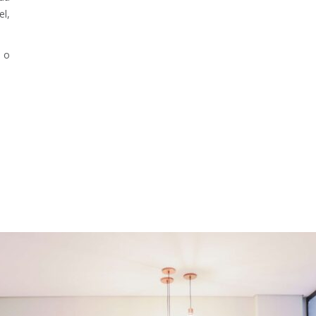
el,
e o