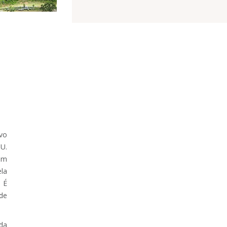
vo
U.
 um
ela
. É
de
da