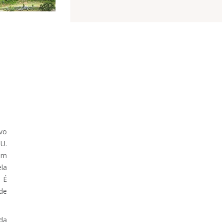
vo
U.
 um
ela
. É
de
da