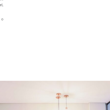
el,
e o